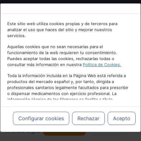
Bienvenid@ a psiquiatria.com
Este sitio web utiliza cookies propias y de terceros para
analizar el uso que haces del sitio y mejorar nuestros
Escribe tu Email
servicios.
Aquellas cookies que no sean necesarias para el
funcionamiento de la web requieren tu consentimiento.
Accede o regístrate con tu email.
Puedes aceptar todas las cookies, rechazarlas todas o
consultar más información en nuestra
Política de Cookies.
PUBLICIDAD
Toda la información incluida en la Página Web está referida a
productos del mercado español y, por tanto, dirigida a
Cancelar
profesionales sanitarios legalmente facultados para prescribir
o dispensar medicamentos con ejercicio profesional. La
información técnica de los fármacos se facilita a título
meramente informativo, siendo responsabilidad de los
profesionales facultados prescribir medicamentos y decidir, en
Actualidad y Artículos
|
Salud Mental/
cada caso concreto, el tratamiento más adecuado a las
Configurar cookies
Rechazar
Acepto
necesidades del paciente.
Seguir
Psicología
Favorito
9