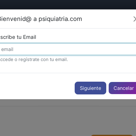
Bienvenid@ a psiquiatria.com
tría
Psicología
Neurociencia
Bienestar
Congreso
scribe tu Email
ccede o regístrate con tu email.
Cancelar
PUBLICIDAD