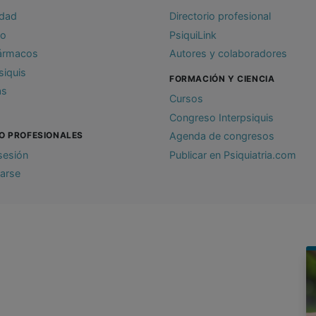
idad
Directorio profesional
io
PsiquiLink
ármacos
Autores y colaboradores
siquis
FORMACIÓN Y CIENCIA
as
Cursos
Congreso Interpsiquis
O PROFESIONALES
Agenda de congresos
 sesión
Publicar en Psiquiatria.com
rarse