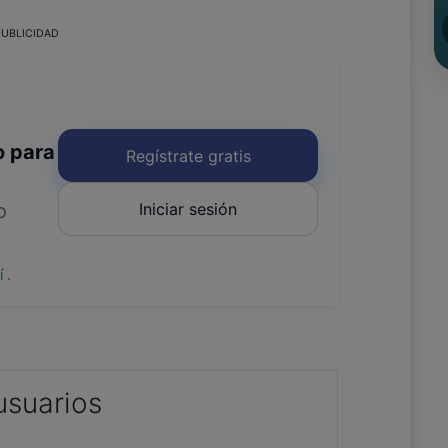
UBLICIDAD
o para
Regístrate gratis
Iniciar sesión
o
uí
.
usuarios