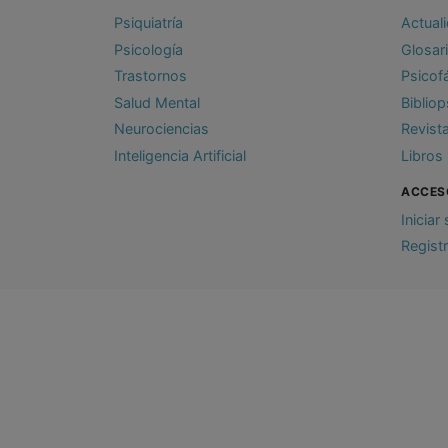
Psiquiatría
Actual
Psicología
Glosar
Trastornos
Psicof
Salud Mental
Bibliop
Neurociencias
Revist
Inteligencia Artificial
Libros
ACCES
Iniciar
Regist