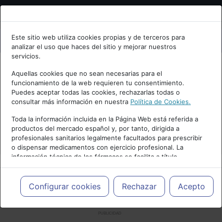
Bienvenid@ a psiquiatria.com
Este sitio web utiliza cookies propias y de terceros para
analizar el uso que haces del sitio y mejorar nuestros
Escribe tu Email
servicios.
Aquellas cookies que no sean necesarias para el
funcionamiento de la web requieren tu consentimiento.
Accede o regístrate con tu email.
Puedes aceptar todas las cookies, rechazarlas todas o
consultar más información en nuestra
Política de Cookies.
Toda la información incluida en la Página Web está referida a
productos del mercado español y, por tanto, dirigida a
Cancelar
profesionales sanitarios legalmente facultados para prescribir
o dispensar medicamentos con ejercicio profesional. La
información técnica de los fármacos se facilita a título
meramente informativo, siendo responsabilidad de los
profesionales facultados prescribir medicamentos y decidir, en
cada caso concreto, el tratamiento más adecuado a las
Configurar cookies
Rechazar
Acepto
necesidades del paciente.
PUBLICIDAD