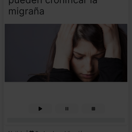
migraña
0%