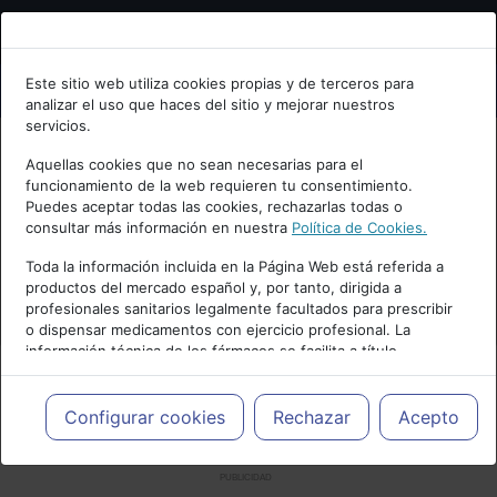
Bienvenid@ a psiquiatria.com
Este sitio web utiliza cookies propias y de terceros para
analizar el uso que haces del sitio y mejorar nuestros
Escribe tu Email
servicios.
Aquellas cookies que no sean necesarias para el
funcionamiento de la web requieren tu consentimiento.
Accede o regístrate con tu email.
Puedes aceptar todas las cookies, rechazarlas todas o
consultar más información en nuestra
Política de Cookies.
Toda la información incluida en la Página Web está referida a
productos del mercado español y, por tanto, dirigida a
Cancelar
profesionales sanitarios legalmente facultados para prescribir
o dispensar medicamentos con ejercicio profesional. La
información técnica de los fármacos se facilita a título
meramente informativo, siendo responsabilidad de los
profesionales facultados prescribir medicamentos y decidir, en
cada caso concreto, el tratamiento más adecuado a las
Configurar cookies
Rechazar
Acepto
necesidades del paciente.
PUBLICIDAD