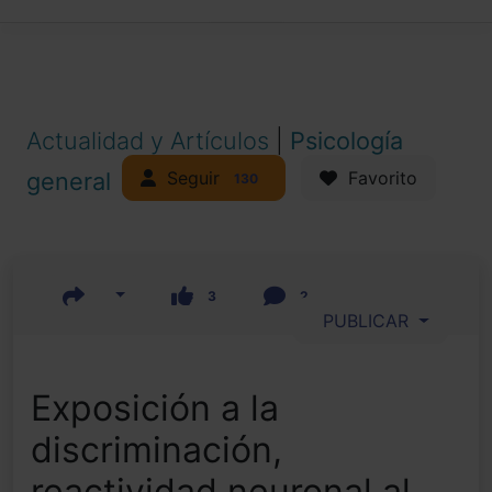
Actualidad y Artículos
|
Psicología
Seguir
general
Favorito
130
3
2
PUBLICAR
Exposición a la
discriminación,
reactividad neuronal al