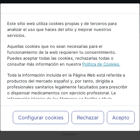
Bienvenid@ a psiquiatria.com
Este sitio web utiliza cookies propias y de terceros para
analizar el uso que haces del sitio y mejorar nuestros
Escribe tu Email
servicios.
Aquellas cookies que no sean necesarias para el
funcionamiento de la web requieren tu consentimiento.
Accede o regístrate con tu email.
Puedes aceptar todas las cookies, rechazarlas todas o
consultar más información en nuestra
Política de Cookies.
Toda la información incluida en la Página Web está referida a
productos del mercado español y, por tanto, dirigida a
Cancelar
profesionales sanitarios legalmente facultados para prescribir
o dispensar medicamentos con ejercicio profesional. La
información técnica de los fármacos se facilita a título
meramente informativo, siendo responsabilidad de los
profesionales facultados prescribir medicamentos y decidir, en
cada caso concreto, el tratamiento más adecuado a las
Configurar cookies
Rechazar
Acepto
necesidades del paciente.
PUBLICIDAD