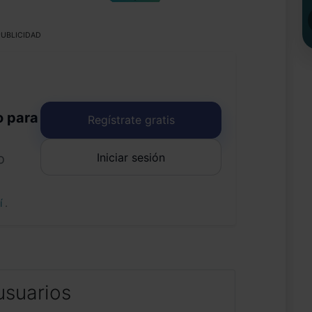
UBLICIDAD
o para
Regístrate gratis
Iniciar sesión
o
uí
.
usuarios