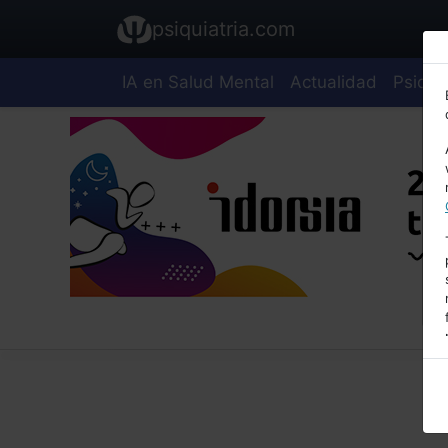
psiquiatria.com
IA en Salud Mental
Actualidad
Psiquia
E
A