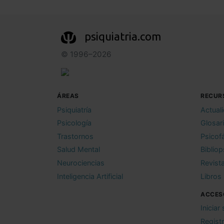
psiquiatria.com
© 1996–2026
ÁREAS
RECUR
Psiquiatría
Actual
Psicología
Glosar
Trastornos
Psicof
Salud Mental
Bibliop
Neurociencias
Revist
Inteligencia Artificial
Libros
ACCES
Iniciar
Regist