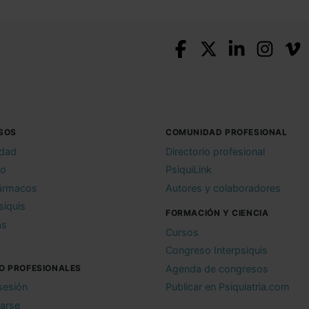
SOS
COMUNIDAD PROFESIONAL
idad
Directorio profesional
io
PsiquiLink
ármacos
Autores y colaboradores
siquis
FORMACIÓN Y CIENCIA
as
Cursos
Congreso Interpsiquis
O PROFESIONALES
Agenda de congresos
 sesión
Publicar en Psiquiatria.com
rarse