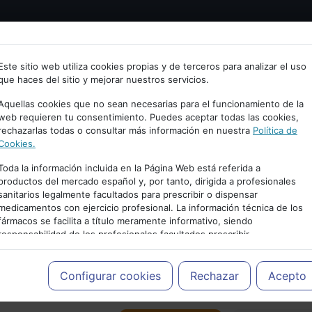
Bienvenid@ a psiquiatria.com
tría
Psicología
Neurociencia
Bienestar
Congreso
Este sitio web utiliza cookies propias y de terceros para analizar el uso
que haces del sitio y mejorar nuestros servicios.
scribe tu Email
Aquellas cookies que no sean necesarias para el funcionamiento de la
web requieren tu consentimiento. Puedes aceptar todas las cookies,
rechazarlas todas o consultar más información en nuestra
Política de
ccede o regístrate con tu email.
Cookies.
Toda la información incluida en la Página Web está referida a
productos del mercado español y, por tanto, dirigida a profesionales
sanitarios legalmente facultados para prescribir o dispensar
Cancelar
medicamentos con ejercicio profesional. La información técnica de los
PUBLICIDAD
fármacos se facilita a título meramente informativo, siendo
responsabilidad de los profesionales facultados prescribir
medicamentos y decidir, en cada caso concreto, el tratamiento más
adecuado a las necesidades del paciente.
Configurar cookies
Rechazar
Acepto