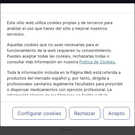
Bienvenid@ a psiquiatria.com
Este sitio web utiliza cookies propias y de terceros para
analizar el uso que haces del sitio y mejorar nuestros
Escribe tu Email
servicios.
Aquellas cookies que no sean necesarias para el
funcionamiento de la web requieren tu consentimiento.
Accede o regístrate con tu email.
Puedes aceptar todas las cookies, rechazarlas todas o
consultar más información en nuestra
Política de Cookies.
Toda la información incluida en la Página Web está referida a
productos del mercado español y, por tanto, dirigida a
Cancelar
profesionales sanitarios legalmente facultados para prescribir
o dispensar medicamentos con ejercicio profesional. La
información técnica de los fármacos se facilita a título
meramente informativo, siendo responsabilidad de los
profesionales facultados prescribir medicamentos y decidir, en
cada caso concreto, el tratamiento más adecuado a las
Configurar cookies
Rechazar
Acepto
necesidades del paciente.
PUBLICIDAD