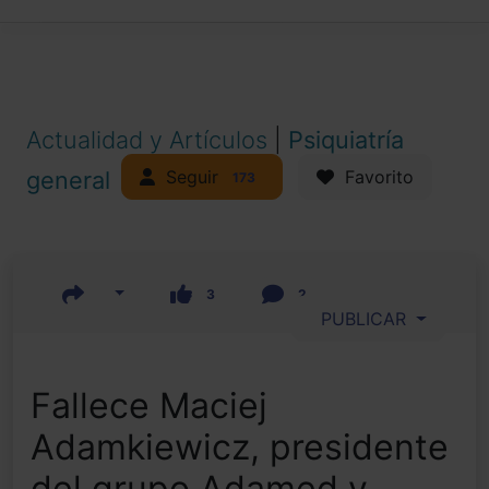
Actualidad y Artículos
|
Psiquiatría
Seguir
general
Favorito
173
3
2
PUBLICAR
Fallece Maciej
Adamkiewicz, presidente
del grupo Adamed y