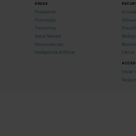
ÁREAS
RECUR
Psiquiatría
Actual
Psicología
Glosar
Trastornos
Psicof
Salud Mental
Bibliop
Neurociencias
Revist
Inteligencia Artificial
Libros
ACCES
Iniciar
Regist