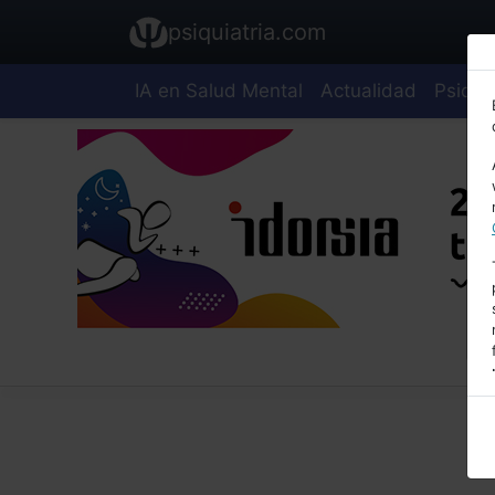
psiquiatria.com
IA en Salud Mental
Actualidad
Psiquia
E
A