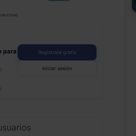
UBLICIDAD
o para
Regístrate gratis
Iniciar sesión
o
uí
.
usuarios