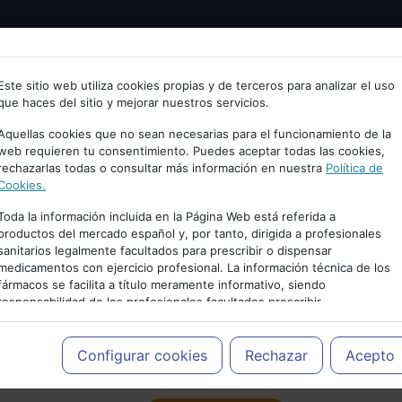
Bienvenid@ a psiquiatria.com
tría
Psicología
Neurociencia
Bienestar
Congreso
Este sitio web utiliza cookies propias y de terceros para analizar el uso
que haces del sitio y mejorar nuestros servicios.
scribe tu Email
Aquellas cookies que no sean necesarias para el funcionamiento de la
web requieren tu consentimiento. Puedes aceptar todas las cookies,
rechazarlas todas o consultar más información en nuestra
Política de
ccede o regístrate con tu email.
Cookies.
Toda la información incluida en la Página Web está referida a
productos del mercado español y, por tanto, dirigida a profesionales
sanitarios legalmente facultados para prescribir o dispensar
Cancelar
medicamentos con ejercicio profesional. La información técnica de los
PUBLICIDAD
fármacos se facilita a título meramente informativo, siendo
responsabilidad de los profesionales facultados prescribir
medicamentos y decidir, en cada caso concreto, el tratamiento más
adecuado a las necesidades del paciente.
Configurar cookies
Rechazar
Acepto