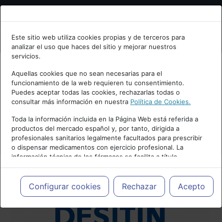
Bienvenid@ a psiquiatria.com
Este sitio web utiliza cookies propias y de terceros para
analizar el uso que haces del sitio y mejorar nuestros
Escribe tu Email
servicios.
Aquellas cookies que no sean necesarias para el
funcionamiento de la web requieren tu consentimiento.
Accede o regístrate con tu email.
Puedes aceptar todas las cookies, rechazarlas todas o
consultar más información en nuestra
Política de Cookies.
Toda la información incluida en la Página Web está referida a
productos del mercado español y, por tanto, dirigida a
Cancelar
profesionales sanitarios legalmente facultados para prescribir
o dispensar medicamentos con ejercicio profesional. La
información técnica de los fármacos se facilita a título
meramente informativo, siendo responsabilidad de los
profesionales facultados prescribir medicamentos y decidir, en
cada caso concreto, el tratamiento más adecuado a las
Configurar cookies
Rechazar
Acepto
necesidades del paciente.