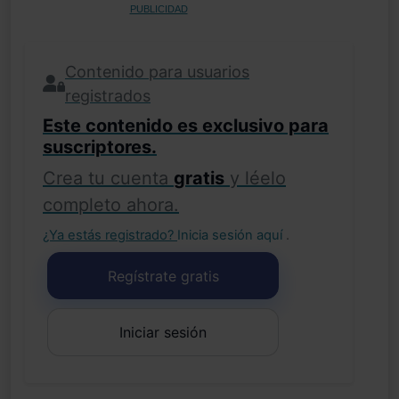
PUBLICIDAD
Contenido para usuarios
registrados
Este contenido es exclusivo para
suscriptores.
Crea tu cuenta
gratis
y léelo
completo ahora.
¿Ya estás registrado?
Inicia sesión aquí
.
Regístrate gratis
Iniciar sesión