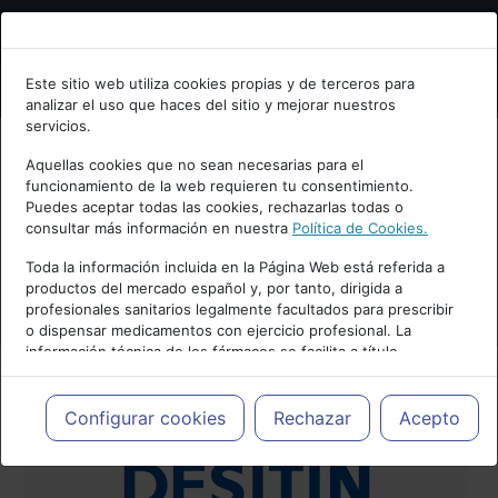
Bienvenid@ a psiquiatria.com
Este sitio web utiliza cookies propias y de terceros para
analizar el uso que haces del sitio y mejorar nuestros
Escribe tu Email
servicios.
Aquellas cookies que no sean necesarias para el
funcionamiento de la web requieren tu consentimiento.
Accede o regístrate con tu email.
Puedes aceptar todas las cookies, rechazarlas todas o
consultar más información en nuestra
Política de Cookies.
Toda la información incluida en la Página Web está referida a
productos del mercado español y, por tanto, dirigida a
Cancelar
profesionales sanitarios legalmente facultados para prescribir
o dispensar medicamentos con ejercicio profesional. La
información técnica de los fármacos se facilita a título
meramente informativo, siendo responsabilidad de los
profesionales facultados prescribir medicamentos y decidir, en
cada caso concreto, el tratamiento más adecuado a las
Configurar cookies
Rechazar
Acepto
necesidades del paciente.