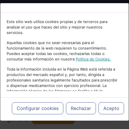
Bienvenid@ a psiquiatria.com
Este sitio web utiliza cookies propias y de terceros para
analizar el uso que haces del sitio y mejorar nuestros
Escribe tu Email
servicios.
Aquellas cookies que no sean necesarias para el
funcionamiento de la web requieren tu consentimiento.
Accede o regístrate con tu email.
Puedes aceptar todas las cookies, rechazarlas todas o
consultar más información en nuestra
Política de Cookies.
PUBLICIDAD
Toda la información incluida en la Página Web está referida a
productos del mercado español y, por tanto, dirigida a
Cancelar
profesionales sanitarios legalmente facultados para prescribir
o dispensar medicamentos con ejercicio profesional. La
información técnica de los fármacos se facilita a título
meramente informativo, siendo responsabilidad de los
profesionales facultados prescribir medicamentos y decidir, en
Actualidad y Artículos
|
Psiquiatría
cada caso concreto, el tratamiento más adecuado a las
Configurar cookies
Rechazar
Acepto
necesidades del paciente.
Seguir
general
Favorito
173