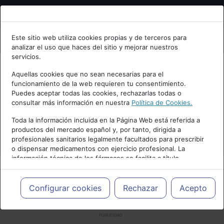
Bienvenid@ a psiquiatria.com
Este sitio web utiliza cookies propias y de terceros para
analizar el uso que haces del sitio y mejorar nuestros
Escribe tu Email
servicios.
Aquellas cookies que no sean necesarias para el
funcionamiento de la web requieren tu consentimiento.
Accede o regístrate con tu email.
Puedes aceptar todas las cookies, rechazarlas todas o
consultar más información en nuestra
Política de Cookies.
Toda la información incluida en la Página Web está referida a
productos del mercado español y, por tanto, dirigida a
Cancelar
profesionales sanitarios legalmente facultados para prescribir
o dispensar medicamentos con ejercicio profesional. La
información técnica de los fármacos se facilita a título
meramente informativo, siendo responsabilidad de los
profesionales facultados prescribir medicamentos y decidir, en
cada caso concreto, el tratamiento más adecuado a las
Configurar cookies
Rechazar
Acepto
necesidades del paciente.
PUBLICIDAD