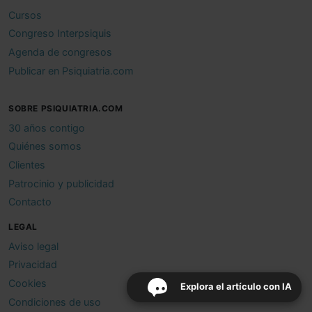
Cursos
Congreso Interpsiquis
Agenda de congresos
Publicar en Psiquiatria.com
SOBRE PSIQUIATRIA.COM
30 años contigo
Quiénes somos
Clientes
Patrocinio y publicidad
Contacto
LEGAL
Aviso legal
Privacidad
Cookies
Explora el artículo con IA
Condiciones de uso