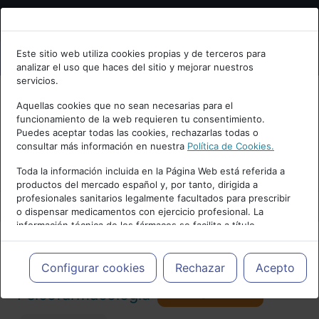
Bienvenid@ a psiquiatria.com
Este sitio web utiliza cookies propias y de terceros para
analizar el uso que haces del sitio y mejorar nuestros
Escribe tu Email
servicios.
Aquellas cookies que no sean necesarias para el
funcionamiento de la web requieren tu consentimiento.
Accede o regístrate con tu email.
Puedes aceptar todas las cookies, rechazarlas todas o
consultar más información en nuestra
Política de Cookies.
PUBLICIDAD
Toda la información incluida en la Página Web está referida a
productos del mercado español y, por tanto, dirigida a
Cancelar
profesionales sanitarios legalmente facultados para prescribir
o dispensar medicamentos con ejercicio profesional. La
información técnica de los fármacos se facilita a título
meramente informativo, siendo responsabilidad de los
profesionales facultados prescribir medicamentos y decidir, en
Actualidad y Artículos
|
cada caso concreto, el tratamiento más adecuado a las
Configurar cookies
Rechazar
Acepto
necesidades del paciente.
Seguir
Psicofarmacología
104