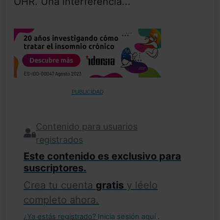
OHR. Una interferencia...
PUBLICIDAD
Contenido para usuarios
registrados
Este contenido es exclusivo para
suscriptores.
Crea tu cuenta
gratis
y léelo
completo ahora.
¿Ya estás registrado?
Inicia sesión aquí
.