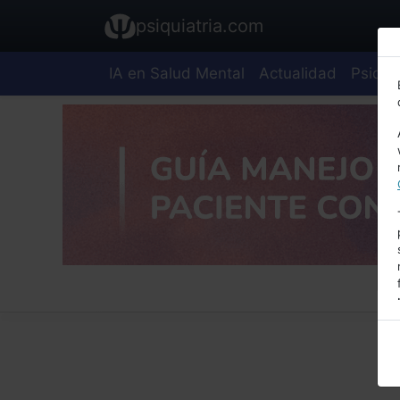
psiquiatria.com
IA en Salud Mental
Actualidad
Psiquia
E
A