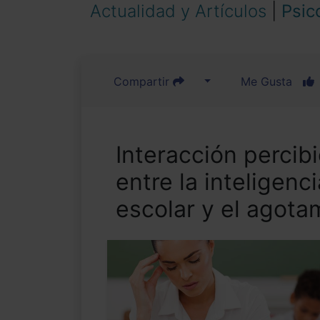
Actualidad y Artículos
|
Psic
Compartir
Me Gusta
Interacción percib
entre la inteligenc
escolar y el agota