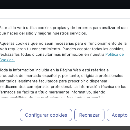
Bienvenid@ a psiquiatria.com
tría
Psicología
Neurociencia
Bienestar
Congreso
Este sitio web utiliza cookies propias y de terceros para analizar el uso
que haces del sitio y mejorar nuestros servicios.
scribe tu Email
Aquellas cookies que no sean necesarias para el funcionamiento de la
web requieren tu consentimiento. Puedes aceptar todas las cookies,
rechazarlas todas o consultar más información en nuestra
Política de
ccede o regístrate con tu email.
Cookies.
Toda la información incluida en la Página Web está referida a
productos del mercado español y, por tanto, dirigida a profesionales
sanitarios legalmente facultados para prescribir o dispensar
Cancelar
medicamentos con ejercicio profesional. La información técnica de los
PUBLICIDAD
fármacos se facilita a título meramente informativo, siendo
responsabilidad de los profesionales facultados prescribir
medicamentos y decidir, en cada caso concreto, el tratamiento más
adecuado a las necesidades del paciente.
Configurar cookies
Rechazar
Acepto