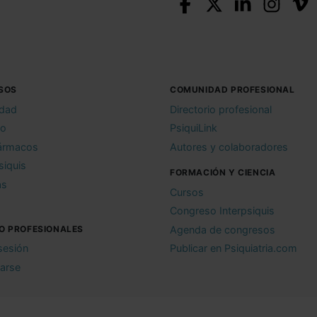
SOS
COMUNIDAD PROFESIONAL
idad
Directorio profesional
io
PsiquiLink
ármacos
Autores y colaboradores
siquis
FORMACIÓN Y CIENCIA
as
Cursos
Congreso Interpsiquis
O PROFESIONALES
Agenda de congresos
 sesión
Publicar en Psiquiatria.com
rarse