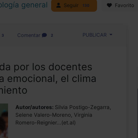
ología general
Seguir
Favorito
130
PUBLICAR
Comentar
3
2
ida por los docentes
ia emocional, el clima
miento
Autor/autores:
Silvia Postigo-Zegarra,
Selene Valero-Moreno, Virginia
Romero-Reignier...(et.al)