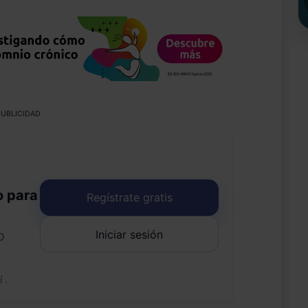
UBLICIDAD
o para
Regístrate gratis
Iniciar sesión
o
uí
.