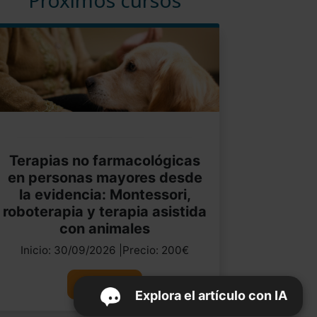
Terapias no farmacológicas
en personas mayores desde
la evidencia: Montessori,
roboterapia y terapia asistida
con animales
Inicio: 30/09/2026 |Precio: 200€
Ver curso
Explora el artículo con IA