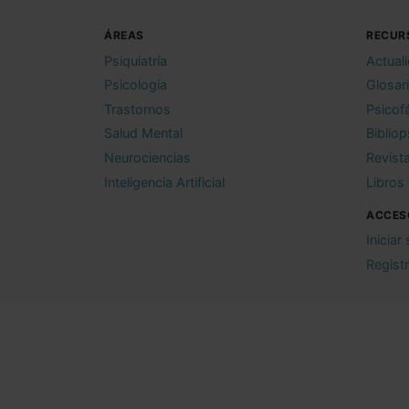
ÁREAS
RECUR
Psiquiatría
Actual
Psicología
Glosar
Trastornos
Psicof
Salud Mental
Bibliop
Neurociencias
Revist
Inteligencia Artificial
Libros
ACCES
Iniciar
Regist