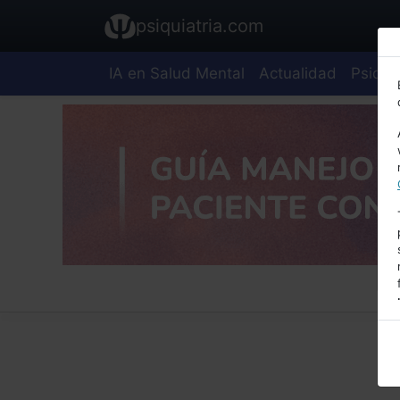
psiquiatria.com
IA en Salud Mental
Actualidad
Psiquia
E
A