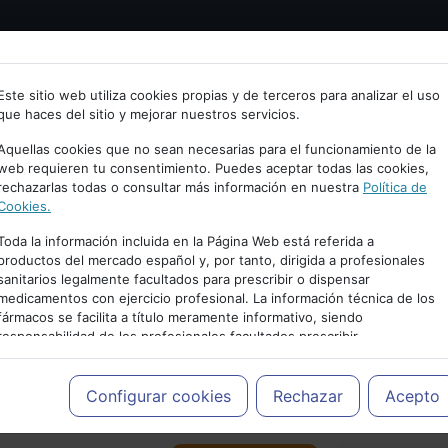
Bienvenid@ a psiquiatria.com
tría
Psicología
Neurociencia
Bienestar
Congreso
Este sitio web utiliza cookies propias y de terceros para analizar el uso
que haces del sitio y mejorar nuestros servicios.
scribe tu Email
Aquellas cookies que no sean necesarias para el funcionamiento de la
web requieren tu consentimiento. Puedes aceptar todas las cookies,
rechazarlas todas o consultar más información en nuestra
Política de
ccede o regístrate con tu email.
Cookies.
Toda la información incluida en la Página Web está referida a
productos del mercado español y, por tanto, dirigida a profesionales
sanitarios legalmente facultados para prescribir o dispensar
Cancelar
medicamentos con ejercicio profesional. La información técnica de los
PUBLICIDAD
fármacos se facilita a título meramente informativo, siendo
responsabilidad de los profesionales facultados prescribir
medicamentos y decidir, en cada caso concreto, el tratamiento más
adecuado a las necesidades del paciente.
Configurar cookies
Rechazar
Acepto