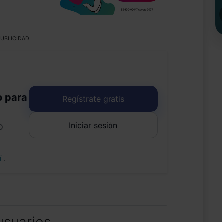
UBLICIDAD
o para
Regístrate gratis
Iniciar sesión
o
uí
.
usuarios