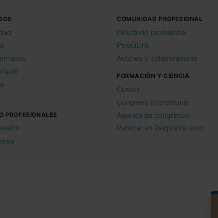
SOS
COMUNIDAD PROFESIONAL
idad
Directorio profesional
io
PsiquiLink
ármacos
Autores y colaboradores
siquis
FORMACIÓN Y CIENCIA
as
Cursos
Congreso Interpsiquis
O PROFESIONALES
Agenda de congresos
 sesión
Publicar en Psiquiatria.com
rarse