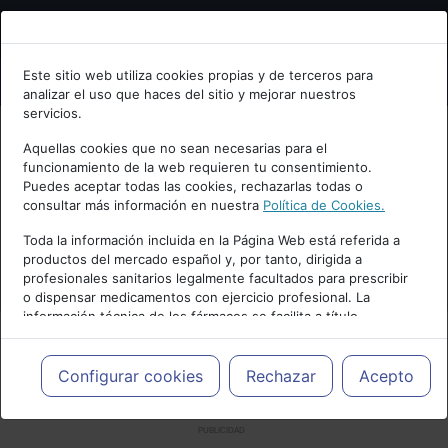
Bienvenid@ a psiquiatria.com
Este sitio web utiliza cookies propias y de terceros para
analizar el uso que haces del sitio y mejorar nuestros
Escribe tu Email
servicios.
Aquellas cookies que no sean necesarias para el
funcionamiento de la web requieren tu consentimiento.
Accede o regístrate con tu email.
Puedes aceptar todas las cookies, rechazarlas todas o
consultar más información en nuestra
Política de Cookies.
Toda la información incluida en la Página Web está referida a
productos del mercado español y, por tanto, dirigida a
Cancelar
profesionales sanitarios legalmente facultados para prescribir
o dispensar medicamentos con ejercicio profesional. La
información técnica de los fármacos se facilita a título
meramente informativo, siendo responsabilidad de los
profesionales facultados prescribir medicamentos y decidir, en
cada caso concreto, el tratamiento más adecuado a las
Configurar cookies
Rechazar
Acepto
necesidades del paciente.
PUBLICIDAD