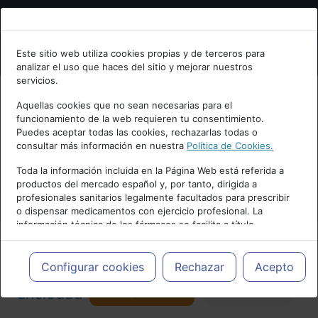
Bienvenid@ a psiquiatria.com
Este sitio web utiliza cookies propias y de terceros para
analizar el uso que haces del sitio y mejorar nuestros
Escribe tu Email
servicios.
Aquellas cookies que no sean necesarias para el
funcionamiento de la web requieren tu consentimiento.
Accede o regístrate con tu email.
Puedes aceptar todas las cookies, rechazarlas todas o
consultar más información en nuestra
Política de Cookies.
PUBLICIDAD
Toda la información incluida en la Página Web está referida a
productos del mercado español y, por tanto, dirigida a
Cancelar
profesionales sanitarios legalmente facultados para prescribir
o dispensar medicamentos con ejercicio profesional. La
información técnica de los fármacos se facilita a título
meramente informativo, siendo responsabilidad de los
profesionales facultados prescribir medicamentos y decidir, en
Actualidad y Artículos
|
Trastornos de
cada caso concreto, el tratamiento más adecuado a las
Configurar cookies
Rechazar
Acepto
necesidades del paciente.
Seguir
ansiedad
Favorito
157