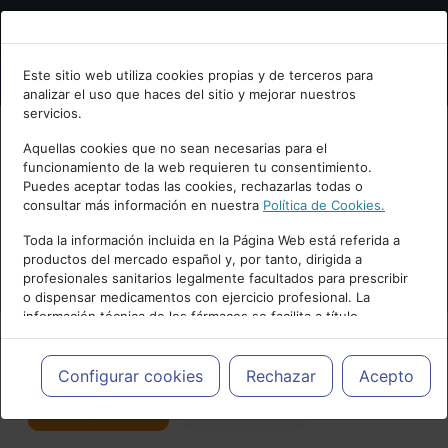
Bienvenid@ a psiquiatria.com
Este sitio web utiliza cookies propias y de terceros para
analizar el uso que haces del sitio y mejorar nuestros
Escribe tu Email
servicios.
Aquellas cookies que no sean necesarias para el
funcionamiento de la web requieren tu consentimiento.
Accede o regístrate con tu email.
Puedes aceptar todas las cookies, rechazarlas todas o
consultar más información en nuestra
Política de Cookies.
PUBLICIDAD
Toda la información incluida en la Página Web está referida a
productos del mercado español y, por tanto, dirigida a
Cancelar
profesionales sanitarios legalmente facultados para prescribir
o dispensar medicamentos con ejercicio profesional. La
información técnica de los fármacos se facilita a título
meramente informativo, siendo responsabilidad de los
profesionales facultados prescribir medicamentos y decidir, en
Actualidad y Artículos
|
Laboratorios
cada caso concreto, el tratamiento más adecuado a las
Configurar cookies
Rechazar
Acepto
necesidades del paciente.
Seguir
Favorito
19