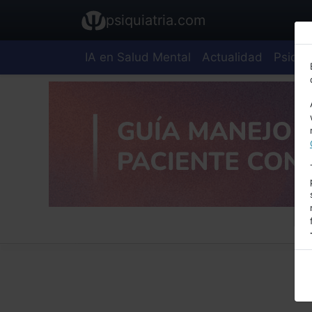
psiquiatria.com
IA en Salud Mental
Actualidad
Psiquia
E
A