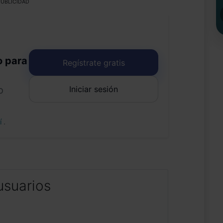
UBLICIDAD
o para
Regístrate gratis
Iniciar sesión
o
uí
.
usuarios