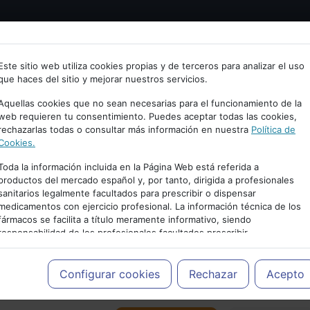
Bienvenid@ a psiquiatria.com
tría
Psicología
Neurociencia
Bienestar
Congreso
Este sitio web utiliza cookies propias y de terceros para analizar el uso
que haces del sitio y mejorar nuestros servicios.
scribe tu Email
Aquellas cookies que no sean necesarias para el funcionamiento de la
web requieren tu consentimiento. Puedes aceptar todas las cookies,
rechazarlas todas o consultar más información en nuestra
Política de
ccede o regístrate con tu email.
Cookies.
Toda la información incluida en la Página Web está referida a
productos del mercado español y, por tanto, dirigida a profesionales
sanitarios legalmente facultados para prescribir o dispensar
Cancelar
medicamentos con ejercicio profesional. La información técnica de los
PUBLICIDAD
fármacos se facilita a título meramente informativo, siendo
responsabilidad de los profesionales facultados prescribir
medicamentos y decidir, en cada caso concreto, el tratamiento más
adecuado a las necesidades del paciente.
Configurar cookies
Rechazar
Acepto