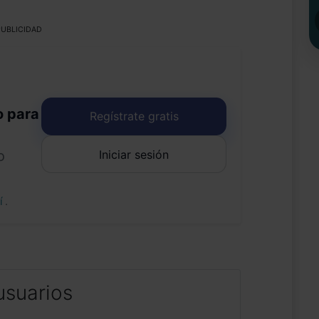
UBLICIDAD
o para
Regístrate gratis
Iniciar sesión
o
uí
.
usuarios