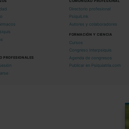
SOS
COMUNIDAD PROFESIONAL
idad
Directorio profesional
io
PsiquiLink
ármacos
Autores y colaboradores
siquis
FORMACIÓN Y CIENCIA
as
Cursos
Congreso Interpsiquis
O PROFESIONALES
Agenda de congresos
 sesión
Publicar en Psiquiatria.com
rarse