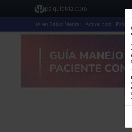
psiquiatria.com
IA en Salud Mental
Actualidad
Psiquia
E
A