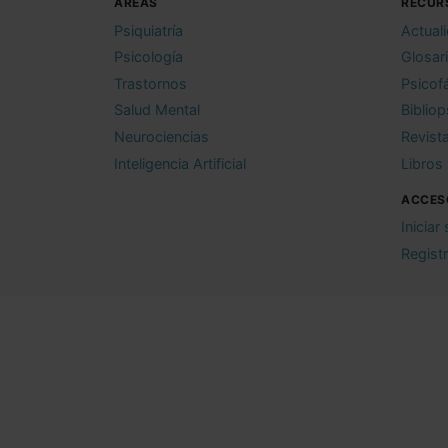
ÁREAS
RECUR
Psiquiatría
Actual
Psicología
Glosar
Trastornos
Psicof
Salud Mental
Bibliop
Neurociencias
Revist
Inteligencia Artificial
Libros
ACCES
Iniciar
Regist