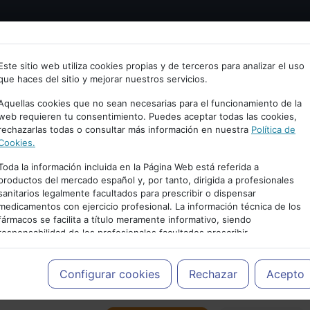
Bienvenid@ a psiquiatria.com
tría
Psicología
Neurociencia
Bienestar
Congreso
Este sitio web utiliza cookies propias y de terceros para analizar el uso
que haces del sitio y mejorar nuestros servicios.
scribe tu Email
Aquellas cookies que no sean necesarias para el funcionamiento de la
web requieren tu consentimiento. Puedes aceptar todas las cookies,
rechazarlas todas o consultar más información en nuestra
Política de
ccede o regístrate con tu email.
Cookies.
Toda la información incluida en la Página Web está referida a
productos del mercado español y, por tanto, dirigida a profesionales
sanitarios legalmente facultados para prescribir o dispensar
Cancelar
medicamentos con ejercicio profesional. La información técnica de los
PUBLICIDAD
fármacos se facilita a título meramente informativo, siendo
responsabilidad de los profesionales facultados prescribir
medicamentos y decidir, en cada caso concreto, el tratamiento más
adecuado a las necesidades del paciente.
Configurar cookies
Rechazar
Acepto