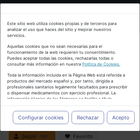
Bienvenid@ a psiquiatria.com
Este sitio web utiliza cookies propias y de terceros para
analizar el uso que haces del sitio y mejorar nuestros
Escribe tu Email
servicios.
Aquellas cookies que no sean necesarias para el
funcionamiento de la web requieren tu consentimiento.
Accede o regístrate con tu email.
Puedes aceptar todas las cookies, rechazarlas todas o
consultar más información en nuestra
Política de Cookies.
PUBLICIDAD
Toda la información incluida en la Página Web está referida a
productos del mercado español y, por tanto, dirigida a
Cancelar
profesionales sanitarios legalmente facultados para prescribir
o dispensar medicamentos con ejercicio profesional. La
información técnica de los fármacos se facilita a título
meramente informativo, siendo responsabilidad de los
profesionales facultados prescribir medicamentos y decidir, en
Actualidad y Artículos
|
Trastornos de
cada caso concreto, el tratamiento más adecuado a las
Configurar cookies
Rechazar
Acepto
necesidades del paciente.
la infancia y adolescencia
Seguir
Favorito
123