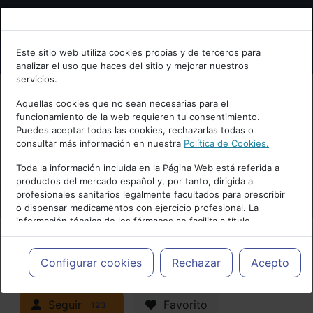
Bienvenid@ a psiquiatria.com
Este sitio web utiliza cookies propias y de terceros para
analizar el uso que haces del sitio y mejorar nuestros
Escribe tu Email
servicios.
Aquellas cookies que no sean necesarias para el
funcionamiento de la web requieren tu consentimiento.
Accede o regístrate con tu email.
Puedes aceptar todas las cookies, rechazarlas todas o
consultar más información en nuestra
Política de Cookies.
PUBLICIDAD
Toda la información incluida en la Página Web está referida a
productos del mercado español y, por tanto, dirigida a
Cancelar
profesionales sanitarios legalmente facultados para prescribir
o dispensar medicamentos con ejercicio profesional. La
información técnica de los fármacos se facilita a título
meramente informativo, siendo responsabilidad de los
profesionales facultados prescribir medicamentos y decidir, en
Actualidad y Artículos
|
Trastornos de
cada caso concreto, el tratamiento más adecuado a las
Configurar cookies
Rechazar
Acepto
necesidades del paciente.
la infancia y adolescencia
Seguir
Favorito
123