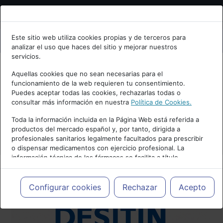
Bienvenid@ a psiquiatria.com
Este sitio web utiliza cookies propias y de terceros para
analizar el uso que haces del sitio y mejorar nuestros
Escribe tu Email
servicios.
Aquellas cookies que no sean necesarias para el
funcionamiento de la web requieren tu consentimiento.
Accede o regístrate con tu email.
Puedes aceptar todas las cookies, rechazarlas todas o
consultar más información en nuestra
Política de Cookies.
Toda la información incluida en la Página Web está referida a
productos del mercado español y, por tanto, dirigida a
Cancelar
profesionales sanitarios legalmente facultados para prescribir
o dispensar medicamentos con ejercicio profesional. La
información técnica de los fármacos se facilita a título
meramente informativo, siendo responsabilidad de los
profesionales facultados prescribir medicamentos y decidir, en
cada caso concreto, el tratamiento más adecuado a las
Configurar cookies
Rechazar
Acepto
necesidades del paciente.