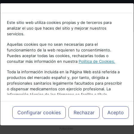
Bienvenid@ a psiquiatria.com
Este sitio web utiliza cookies propias y de terceros para
analizar el uso que haces del sitio y mejorar nuestros
Escribe tu Email
servicios.
Aquellas cookies que no sean necesarias para el
funcionamiento de la web requieren tu consentimiento.
Accede o regístrate con tu email.
Puedes aceptar todas las cookies, rechazarlas todas o
consultar más información en nuestra
Política de Cookies.
Toda la información incluida en la Página Web está referida a
productos del mercado español y, por tanto, dirigida a
Cancelar
profesionales sanitarios legalmente facultados para prescribir
o dispensar medicamentos con ejercicio profesional. La
información técnica de los fármacos se facilita a título
meramente informativo, siendo responsabilidad de los
profesionales facultados prescribir medicamentos y decidir, en
cada caso concreto, el tratamiento más adecuado a las
Configurar cookies
Rechazar
Acepto
necesidades del paciente.
PUBLICIDAD