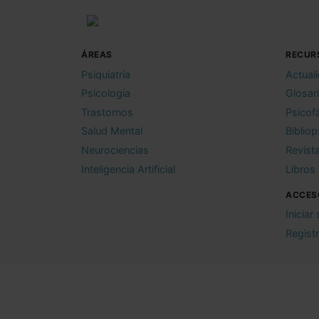
ÁREAS
RECUR
Psiquiatría
Actual
Psicología
Glosar
Trastornos
Psicof
Salud Mental
Bibliop
Neurociencias
Revist
Inteligencia Artificial
Libros
ACCES
Iniciar
Regist