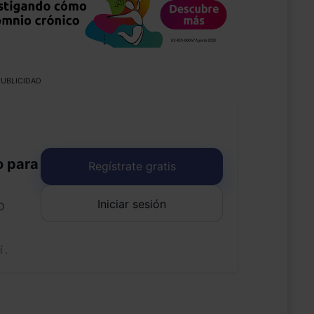
UBLICIDAD
o para
Regístrate gratis
Iniciar sesión
o
uí
.