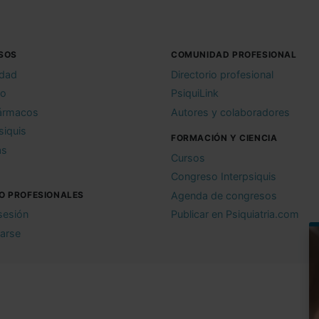
SOS
COMUNIDAD PROFESIONAL
idad
Directorio profesional
io
PsiquiLink
ármacos
Autores y colaboradores
siquis
FORMACIÓN Y CIENCIA
as
Cursos
Congreso Interpsiquis
O PROFESIONALES
Agenda de congresos
 sesión
Publicar en Psiquiatria.com
rarse