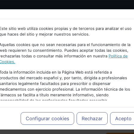
Bienvenid@ a psiquiatria.com
tría
Psicología
Neurociencia
Bienestar
Congreso
Este sitio web utiliza cookies propias y de terceros para analizar el uso
que haces del sitio y mejorar nuestros servicios.
scribe tu Email
Aquellas cookies que no sean necesarias para el funcionamiento de la
web requieren tu consentimiento. Puedes aceptar todas las cookies,
rechazarlas todas o consultar más información en nuestra
Política de
ccede o regístrate con tu email.
Cookies.
Toda la información incluida en la Página Web está referida a
productos del mercado español y, por tanto, dirigida a profesionales
sanitarios legalmente facultados para prescribir o dispensar
Cancelar
medicamentos con ejercicio profesional. La información técnica de los
PUBLICIDAD
fármacos se facilita a título meramente informativo, siendo
responsabilidad de los profesionales facultados prescribir
medicamentos y decidir, en cada caso concreto, el tratamiento más
adecuado a las necesidades del paciente.
Configurar cookies
Rechazar
Acepto