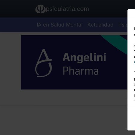
psiquiatria.com
IA en Salud Mental
Actualidad
Psiquia
E
A