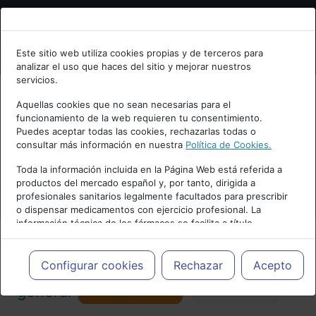
Bienvenid@ a psiquiatria.com
Este sitio web utiliza cookies propias y de terceros para
analizar el uso que haces del sitio y mejorar nuestros
Escribe tu Email
servicios.
Aquellas cookies que no sean necesarias para el
funcionamiento de la web requieren tu consentimiento.
Accede o regístrate con tu email.
Puedes aceptar todas las cookies, rechazarlas todas o
consultar más información en nuestra
Política de Cookies.
PUBLICIDAD
Toda la información incluida en la Página Web está referida a
productos del mercado español y, por tanto, dirigida a
Cancelar
profesionales sanitarios legalmente facultados para prescribir
o dispensar medicamentos con ejercicio profesional. La
información técnica de los fármacos se facilita a título
meramente informativo, siendo responsabilidad de los
profesionales facultados prescribir medicamentos y decidir, en
Actualidad y Artículos
|
Psiquiatría
cada caso concreto, el tratamiento más adecuado a las
Configurar cookies
Rechazar
Acepto
necesidades del paciente.
Seguir
general
Favorito
173