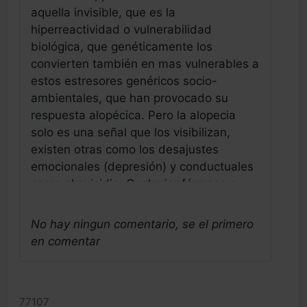
aquella invisible, que es la
hiperreactividad o vulnerabilidad
biológica, que genéticamente los
convierten también en mas vulnerables a
estos estresores genéricos socio-
ambientales, que han provocado su
respuesta alopécica. Pero la alopecia
solo es una señal que los visibilizan,
existen otras como los desajustes
emocionales (depresión) y conductuales
como el suicidio. Cualquier fármaco o
estimulo bio-fisico-socio-ambiental en
contacto con estas personas mas
No hay ningun comentario, se el primero
vulnerables, los va a exponer a estas
en comentar
respuestas mas intensas, desajustadas,
por supuesto crónicas y también
precoces. Donde tenemos a nivel
77107
genético el gran reservorio capacitado