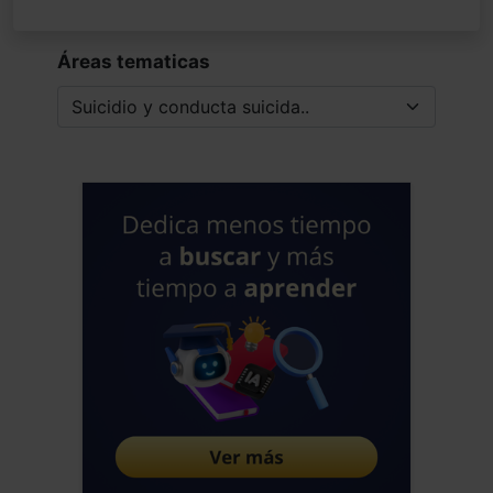
para desarrollar estas respuestas, pues
en el TDAH/TDA, mi gran obsesión
Áreas tematicas
desde hace mas 2 décadas, en que
empecé a ver estas asociaciones
también muy intensa en las Adicciones.
Saludos alegres del neandertal
hiperactivo de Sevilla El elemento
biológico tan presente en la cronicidad
humana, cada vez nos va apareciendo
con mas frecuencia, pero por motivos
que no alcanzo a comprender bien, es
ocultado sin que podamos llegarlo a
entender, ni a incorporarlo como una
diversidad que tenemos que tener en
cuenta, no tanto para parchearla si no
para convivir con ella. Adios
Jose Luis Frias Pulido
Médico - España