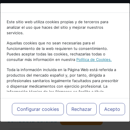
Bienvenid@ a psiquiatria.com
Este sitio web utiliza cookies propias y de terceros para
analizar el uso que haces del sitio y mejorar nuestros
Escribe tu Email
servicios.
Aquellas cookies que no sean necesarias para el
funcionamiento de la web requieren tu consentimiento.
Accede o regístrate con tu email.
Puedes aceptar todas las cookies, rechazarlas todas o
consultar más información en nuestra
Política de Cookies.
PUBLICIDAD
Toda la información incluida en la Página Web está referida a
productos del mercado español y, por tanto, dirigida a
Cancelar
profesionales sanitarios legalmente facultados para prescribir
o dispensar medicamentos con ejercicio profesional. La
información técnica de los fármacos se facilita a título
meramente informativo, siendo responsabilidad de los
profesionales facultados prescribir medicamentos y decidir, en
Actualidad y Artículos
|
Suicidio y
cada caso concreto, el tratamiento más adecuado a las
Configurar cookies
Rechazar
Acepto
necesidades del paciente.
Seguir
conducta suicida
113