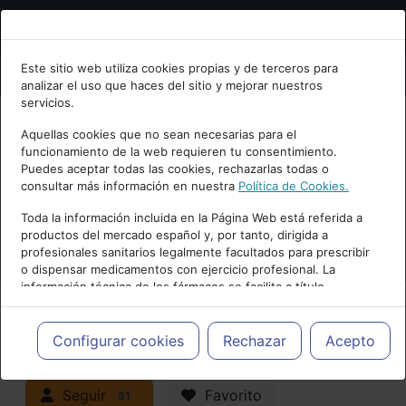
Bienvenid@ a psiquiatria.com
Este sitio web utiliza cookies propias y de terceros para
analizar el uso que haces del sitio y mejorar nuestros
Escribe tu Email
servicios.
Aquellas cookies que no sean necesarias para el
funcionamiento de la web requieren tu consentimiento.
Accede o regístrate con tu email.
Puedes aceptar todas las cookies, rechazarlas todas o
consultar más información en nuestra
Política de Cookies.
PUBLICIDAD
Toda la información incluida en la Página Web está referida a
productos del mercado español y, por tanto, dirigida a
Cancelar
profesionales sanitarios legalmente facultados para prescribir
o dispensar medicamentos con ejercicio profesional. La
información técnica de los fármacos se facilita a título
meramente informativo, siendo responsabilidad de los
profesionales facultados prescribir medicamentos y decidir, en
Actualidad y Artículos
|
cada caso concreto, el tratamiento más adecuado a las
Configurar cookies
Rechazar
Acepto
necesidades del paciente.
Neuropsiquiatría y Neurología
Seguir
Favorito
51