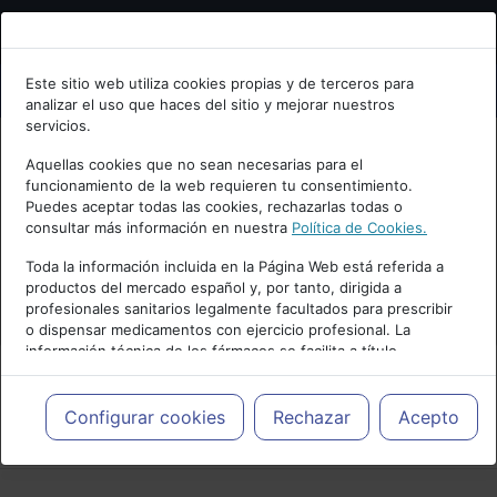
Bienvenid@ a psiquiatria.com
Este sitio web utiliza cookies propias y de terceros para
analizar el uso que haces del sitio y mejorar nuestros
Escribe tu Email
servicios.
Aquellas cookies que no sean necesarias para el
funcionamiento de la web requieren tu consentimiento.
Accede o regístrate con tu email.
Puedes aceptar todas las cookies, rechazarlas todas o
consultar más información en nuestra
Política de Cookies.
Toda la información incluida en la Página Web está referida a
productos del mercado español y, por tanto, dirigida a
Cancelar
profesionales sanitarios legalmente facultados para prescribir
o dispensar medicamentos con ejercicio profesional. La
información técnica de los fármacos se facilita a título
meramente informativo, siendo responsabilidad de los
profesionales facultados prescribir medicamentos y decidir, en
cada caso concreto, el tratamiento más adecuado a las
Configurar cookies
Rechazar
Acepto
PUBLICIDAD
necesidades del paciente.