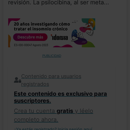
revisión. La psilocibina, al ser meta...
PUBLICIDAD
Contenido para usuarios
registrados
Este contenido es exclusivo para
suscriptores.
Crea tu cuenta
gratis
y léelo
completo ahora.
¿Ya estás registrado?
Inicia sesión aquí
.