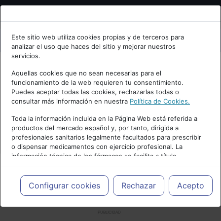
Bienvenid@ a psiquiatria.com
Este sitio web utiliza cookies propias y de terceros para
analizar el uso que haces del sitio y mejorar nuestros
Escribe tu Email
servicios.
Aquellas cookies que no sean necesarias para el
funcionamiento de la web requieren tu consentimiento.
Accede o regístrate con tu email.
Puedes aceptar todas las cookies, rechazarlas todas o
consultar más información en nuestra
Política de Cookies.
Toda la información incluida en la Página Web está referida a
productos del mercado español y, por tanto, dirigida a
Cancelar
profesionales sanitarios legalmente facultados para prescribir
o dispensar medicamentos con ejercicio profesional. La
información técnica de los fármacos se facilita a título
meramente informativo, siendo responsabilidad de los
profesionales facultados prescribir medicamentos y decidir, en
cada caso concreto, el tratamiento más adecuado a las
Configurar cookies
Rechazar
Acepto
necesidades del paciente.
PUBLICIDAD