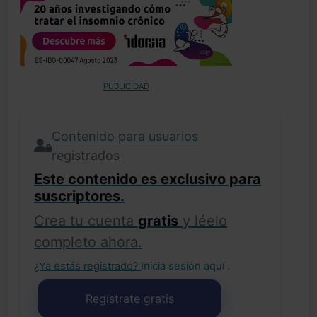
PUBLICIDAD
Contenido para usuarios
registrados
Este contenido es exclusivo para
suscriptores.
Crea tu cuenta
gratis
y léelo
completo ahora.
¿Ya estás registrado?
Inicia sesión aquí
.
Regístrate gratis