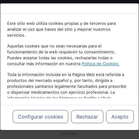
Bienvenid@ a psiquiatria.com
Este sitio web utiliza cookies propias y de terceros para
analizar el uso que haces del sitio y mejorar nuestros
Escribe tu Email
servicios.
Aquellas cookies que no sean necesarias para el
funcionamiento de la web requieren tu consentimiento.
Accede o regístrate con tu email.
Puedes aceptar todas las cookies, rechazarlas todas o
consultar más información en nuestra
Política de Cookies.
Toda la información incluida en la Página Web está referida a
productos del mercado español y, por tanto, dirigida a
Cancelar
profesionales sanitarios legalmente facultados para prescribir
o dispensar medicamentos con ejercicio profesional. La
información técnica de los fármacos se facilita a título
meramente informativo, siendo responsabilidad de los
profesionales facultados prescribir medicamentos y decidir, en
cada caso concreto, el tratamiento más adecuado a las
Configurar cookies
Rechazar
Acepto
necesidades del paciente.
PUBLICIDAD