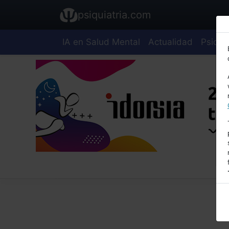
psiquiatria.com
IA en Salud Mental
Actualidad
Psiquia
E
A