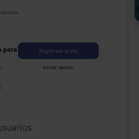
UBLICIDAD
o para
Regístrate gratis
Iniciar sesión
o
uí
.
usuarios