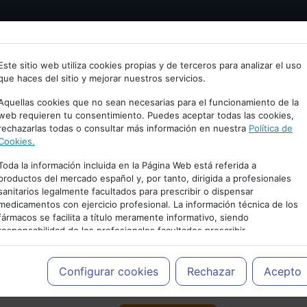
Bienvenid@ a psiquiatria.com
tría
Psicología
Neurociencia
Bienestar
Congreso
Este sitio web utiliza cookies propias y de terceros para analizar el uso
que haces del sitio y mejorar nuestros servicios.
scribe tu Email
Aquellas cookies que no sean necesarias para el funcionamiento de la
web requieren tu consentimiento. Puedes aceptar todas las cookies,
rechazarlas todas o consultar más información en nuestra
Política de
ccede o regístrate con tu email.
Cookies.
Toda la información incluida en la Página Web está referida a
productos del mercado español y, por tanto, dirigida a profesionales
sanitarios legalmente facultados para prescribir o dispensar
Cancelar
medicamentos con ejercicio profesional. La información técnica de los
PUBLICIDAD
fármacos se facilita a título meramente informativo, siendo
responsabilidad de los profesionales facultados prescribir
medicamentos y decidir, en cada caso concreto, el tratamiento más
adecuado a las necesidades del paciente.
Configurar cookies
Rechazar
Acepto