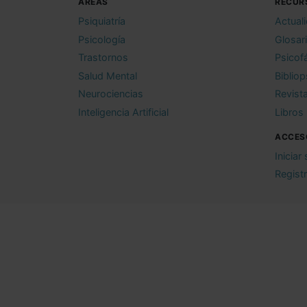
ÁREAS
RECUR
Psiquiatría
Actual
Psicología
Glosar
Trastornos
Psicof
Salud Mental
Bibliop
Neurociencias
Revist
Inteligencia Artificial
Libros
ACCES
Iniciar
Regist