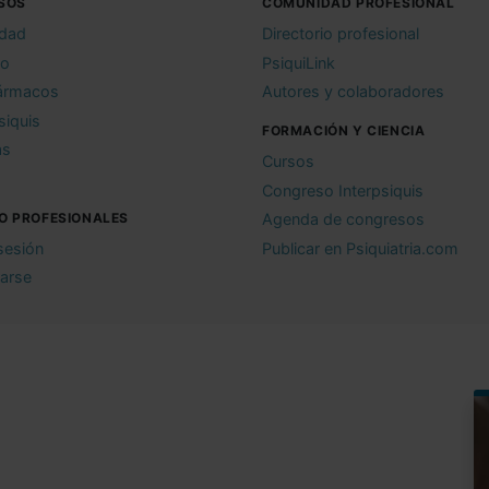
SOS
COMUNIDAD PROFESIONAL
idad
Directorio profesional
io
PsiquiLink
ármacos
Autores y colaboradores
siquis
FORMACIÓN Y CIENCIA
as
Cursos
Congreso Interpsiquis
O PROFESIONALES
Agenda de congresos
 sesión
Publicar en Psiquiatria.com
rarse