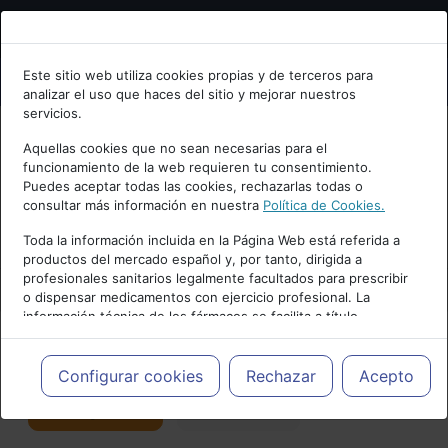
Bienvenid@ a psiquiatria.com
Este sitio web utiliza cookies propias y de terceros para
analizar el uso que haces del sitio y mejorar nuestros
Escribe tu Email
servicios.
Aquellas cookies que no sean necesarias para el
funcionamiento de la web requieren tu consentimiento.
Accede o regístrate con tu email.
Puedes aceptar todas las cookies, rechazarlas todas o
consultar más información en nuestra
Política de Cookies.
PUBLICIDAD
Toda la información incluida en la Página Web está referida a
productos del mercado español y, por tanto, dirigida a
Cancelar
profesionales sanitarios legalmente facultados para prescribir
o dispensar medicamentos con ejercicio profesional. La
información técnica de los fármacos se facilita a título
meramente informativo, siendo responsabilidad de los
profesionales facultados prescribir medicamentos y decidir, en
Actualidad y Artículos
|
Coronavirus
cada caso concreto, el tratamiento más adecuado a las
Configurar cookies
Rechazar
Acepto
necesidades del paciente.
Seguir
Favorito
3