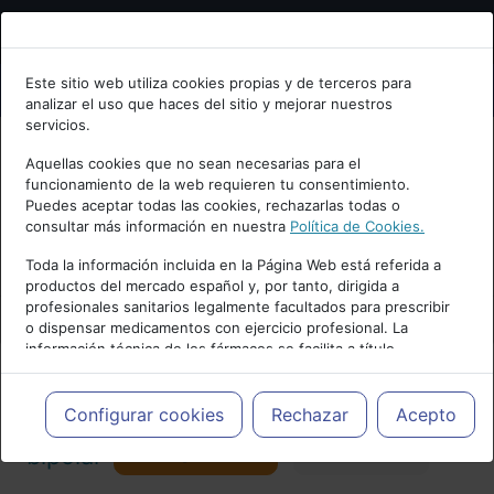
Bienvenid@ a psiquiatria.com
Este sitio web utiliza cookies propias y de terceros para
analizar el uso que haces del sitio y mejorar nuestros
Escribe tu Email
servicios.
Aquellas cookies que no sean necesarias para el
funcionamiento de la web requieren tu consentimiento.
Accede o regístrate con tu email.
Puedes aceptar todas las cookies, rechazarlas todas o
consultar más información en nuestra
Política de Cookies.
PUBLICIDAD
Toda la información incluida en la Página Web está referida a
productos del mercado español y, por tanto, dirigida a
Cancelar
profesionales sanitarios legalmente facultados para prescribir
o dispensar medicamentos con ejercicio profesional. La
información técnica de los fármacos se facilita a título
meramente informativo, siendo responsabilidad de los
profesionales facultados prescribir medicamentos y decidir, en
Actualidad y Artículos
|
Trastorno
cada caso concreto, el tratamiento más adecuado a las
Configurar cookies
Rechazar
Acepto
necesidades del paciente.
Seguir
bipolar
Favorito
124