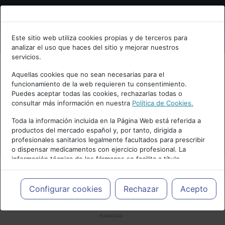
Bienvenid@ a psiquiatria.com
Este sitio web utiliza cookies propias y de terceros para
analizar el uso que haces del sitio y mejorar nuestros
Escribe tu Email
servicios.
Aquellas cookies que no sean necesarias para el
funcionamiento de la web requieren tu consentimiento.
Accede o regístrate con tu email.
Puedes aceptar todas las cookies, rechazarlas todas o
consultar más información en nuestra
Política de Cookies.
Toda la información incluida en la Página Web está referida a
productos del mercado español y, por tanto, dirigida a
Cancelar
profesionales sanitarios legalmente facultados para prescribir
o dispensar medicamentos con ejercicio profesional. La
información técnica de los fármacos se facilita a título
meramente informativo, siendo responsabilidad de los
profesionales facultados prescribir medicamentos y decidir, en
cada caso concreto, el tratamiento más adecuado a las
Configurar cookies
Rechazar
Acepto
necesidades del paciente.
PUBLICIDAD