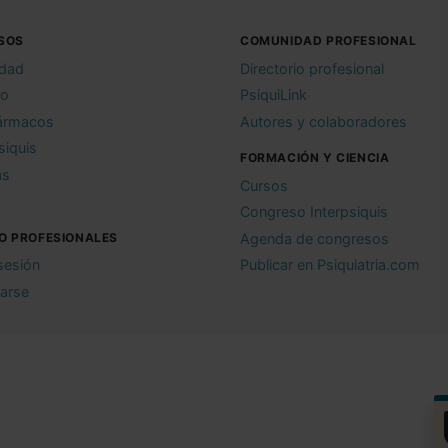
SOS
COMUNIDAD PROFESIONAL
idad
Directorio profesional
io
PsiquiLink
ármacos
Autores y colaboradores
siquis
FORMACIÓN Y CIENCIA
as
Cursos
Congreso Interpsiquis
O PROFESIONALES
Agenda de congresos
 sesión
Publicar en Psiquiatria.com
rarse