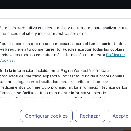
Bienvenid@ a psiquiatria.com
tría
Psicología
Neurociencia
Bienestar
Congreso
Este sitio web utiliza cookies propias y de terceros para analizar el uso
que haces del sitio y mejorar nuestros servicios.
scribe tu Email
Aquellas cookies que no sean necesarias para el funcionamiento de la
web requieren tu consentimiento. Puedes aceptar todas las cookies,
rechazarlas todas o consultar más información en nuestra
Política de
ccede o regístrate con tu email.
Cookies.
Toda la información incluida en la Página Web está referida a
productos del mercado español y, por tanto, dirigida a profesionales
sanitarios legalmente facultados para prescribir o dispensar
Cancelar
medicamentos con ejercicio profesional. La información técnica de los
PUBLICIDAD
fármacos se facilita a título meramente informativo, siendo
responsabilidad de los profesionales facultados prescribir
medicamentos y decidir, en cada caso concreto, el tratamiento más
adecuado a las necesidades del paciente.
Configurar cookies
Rechazar
Acepto