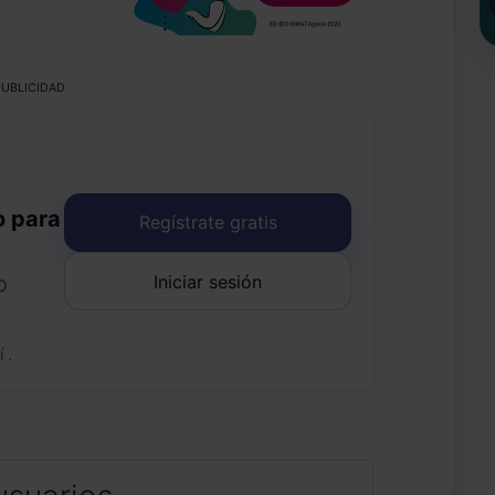
UBLICIDAD
o para
Regístrate gratis
Iniciar sesión
o
uí
.