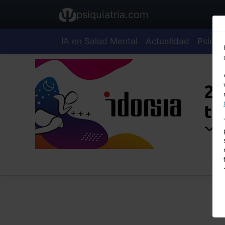
psiquiatria.com
IA en Salud Mental
Actualidad
Psiquia
E
A