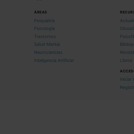
ÁREAS
RECUR
Psiquiatría
Actual
Psicología
Glosar
Trastornos
Psicof
Salud Mental
Bibliop
Neurociencias
Revist
Inteligencia Artificial
Libros
ACCES
Iniciar
Regist