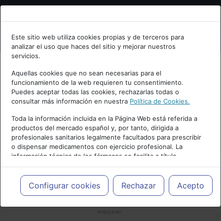
Bienvenid@ a psiquiatria.com
Este sitio web utiliza cookies propias y de terceros para
analizar el uso que haces del sitio y mejorar nuestros
Escribe tu Email
servicios.
Aquellas cookies que no sean necesarias para el
funcionamiento de la web requieren tu consentimiento.
Accede o regístrate con tu email.
Puedes aceptar todas las cookies, rechazarlas todas o
consultar más información en nuestra
Política de Cookies.
Toda la información incluida en la Página Web está referida a
productos del mercado español y, por tanto, dirigida a
Cancelar
profesionales sanitarios legalmente facultados para prescribir
o dispensar medicamentos con ejercicio profesional. La
información técnica de los fármacos se facilita a título
meramente informativo, siendo responsabilidad de los
profesionales facultados prescribir medicamentos y decidir, en
cada caso concreto, el tratamiento más adecuado a las
Configurar cookies
Rechazar
Acepto
necesidades del paciente.
PUBLICIDAD