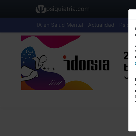
psiquiatria.com
IA en Salud Mental
Actualidad
Psiquia
E
A