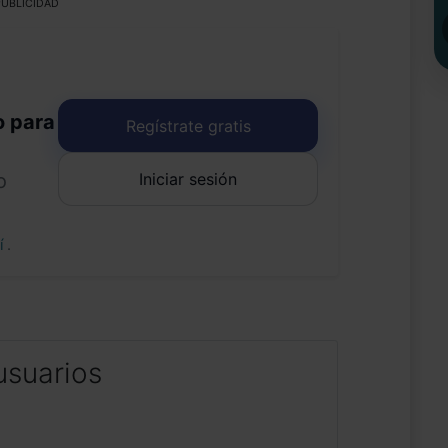
UBLICIDAD
o para
Regístrate gratis
Iniciar sesión
o
uí
.
usuarios