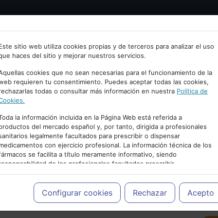
Bienvenid@ a psiquiatria.com
tría
Psicología
Neurociencia
Bienestar
Congreso
Este sitio web utiliza cookies propias y de terceros para analizar el uso
que haces del sitio y mejorar nuestros servicios.
scribe tu Email
Aquellas cookies que no sean necesarias para el funcionamiento de la
web requieren tu consentimiento. Puedes aceptar todas las cookies,
rechazarlas todas o consultar más información en nuestra
Política de
ccede o regístrate con tu email.
Cookies.
Toda la información incluida en la Página Web está referida a
productos del mercado español y, por tanto, dirigida a profesionales
sanitarios legalmente facultados para prescribir o dispensar
Cancelar
medicamentos con ejercicio profesional. La información técnica de los
PUBLICIDAD
fármacos se facilita a título meramente informativo, siendo
responsabilidad de los profesionales facultados prescribir
medicamentos y decidir, en cada caso concreto, el tratamiento más
adecuado a las necesidades del paciente.
Configurar cookies
Rechazar
Acepto