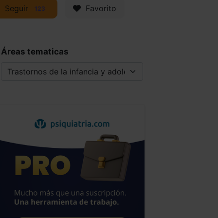
Seguir
Favorito
123
Áreas tematicas