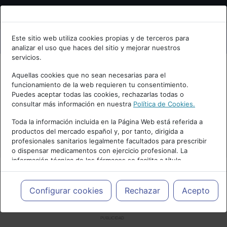
Bienvenid@ a psiquiatria.com
Este sitio web utiliza cookies propias y de terceros para
analizar el uso que haces del sitio y mejorar nuestros
Escribe tu Email
servicios.
Aquellas cookies que no sean necesarias para el
funcionamiento de la web requieren tu consentimiento.
Accede o regístrate con tu email.
Puedes aceptar todas las cookies, rechazarlas todas o
consultar más información en nuestra
Política de Cookies.
Toda la información incluida en la Página Web está referida a
productos del mercado español y, por tanto, dirigida a
Cancelar
profesionales sanitarios legalmente facultados para prescribir
o dispensar medicamentos con ejercicio profesional. La
información técnica de los fármacos se facilita a título
meramente informativo, siendo responsabilidad de los
profesionales facultados prescribir medicamentos y decidir, en
cada caso concreto, el tratamiento más adecuado a las
Configurar cookies
Rechazar
Acepto
necesidades del paciente.
PUBLICIDAD