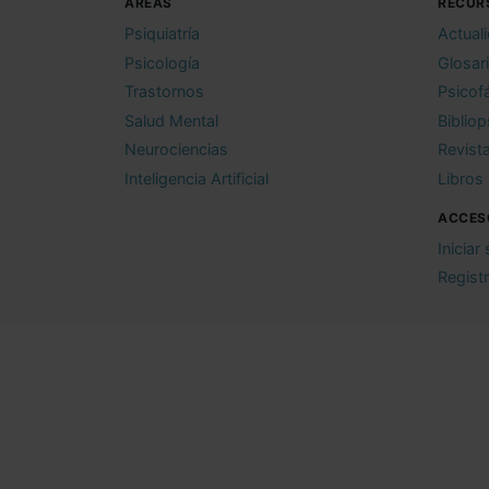
ÁREAS
RECUR
Psiquiatría
Actual
Psicología
Glosar
Trastornos
Psicof
Salud Mental
Bibliop
Neurociencias
Revist
Inteligencia Artificial
Libros
ACCES
Iniciar
Regist