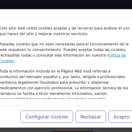
Bienvenid@ a psiquiatria.com
tría
Psicología
Neurociencia
Bienestar
Congreso
Este sitio web utiliza cookies propias y de terceros para analizar el uso
que haces del sitio y mejorar nuestros servicios.
scribe tu Email
Aquellas cookies que no sean necesarias para el funcionamiento de la
web requieren tu consentimiento. Puedes aceptar todas las cookies,
rechazarlas todas o consultar más información en nuestra
Política de
ccede o regístrate con tu email.
Cookies.
Toda la información incluida en la Página Web está referida a
productos del mercado español y, por tanto, dirigida a profesionales
sanitarios legalmente facultados para prescribir o dispensar
Cancelar
medicamentos con ejercicio profesional. La información técnica de los
PUBLICIDAD
fármacos se facilita a título meramente informativo, siendo
responsabilidad de los profesionales facultados prescribir
medicamentos y decidir, en cada caso concreto, el tratamiento más
adecuado a las necesidades del paciente.
Configurar cookies
Rechazar
Acepto