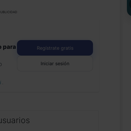
UBLICIDAD
o para
Regístrate gratis
Iniciar sesión
o
uí
.
usuarios