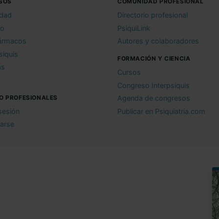
SOS
COMUNIDAD PROFESIONAL
idad
Directorio profesional
io
PsiquiLink
ármacos
Autores y colaboradores
siquis
FORMACIÓN Y CIENCIA
as
Cursos
Congreso Interpsiquis
O PROFESIONALES
Agenda de congresos
 sesión
Publicar en Psiquiatria.com
rarse