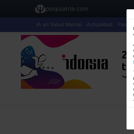
psiquiatria.com
IA en Salud Mental
Actualidad
Psiquia
E
A