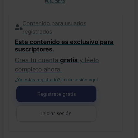
PUBLICIDAD
Contenido para usuarios
registrados
Este contenido es exclusivo para
suscriptores.
Crea tu cuenta
gratis
y léelo
completo ahora.
¿Ya estás registrado?
Inicia sesión aquí
.
Regístrate gratis
Iniciar sesión