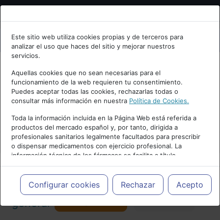
Bienvenid@ a psiquiatria.com
Este sitio web utiliza cookies propias y de terceros para
analizar el uso que haces del sitio y mejorar nuestros
Escribe tu Email
servicios.
Aquellas cookies que no sean necesarias para el
funcionamiento de la web requieren tu consentimiento.
Accede o regístrate con tu email.
Puedes aceptar todas las cookies, rechazarlas todas o
consultar más información en nuestra
Política de Cookies.
PUBLICIDAD
Toda la información incluida en la Página Web está referida a
productos del mercado español y, por tanto, dirigida a
Cancelar
profesionales sanitarios legalmente facultados para prescribir
o dispensar medicamentos con ejercicio profesional. La
información técnica de los fármacos se facilita a título
meramente informativo, siendo responsabilidad de los
profesionales facultados prescribir medicamentos y decidir, en
Actualidad y Artículos
|
Psiquiatría
cada caso concreto, el tratamiento más adecuado a las
Configurar cookies
Rechazar
Acepto
necesidades del paciente.
Seguir
general
Favorito
173