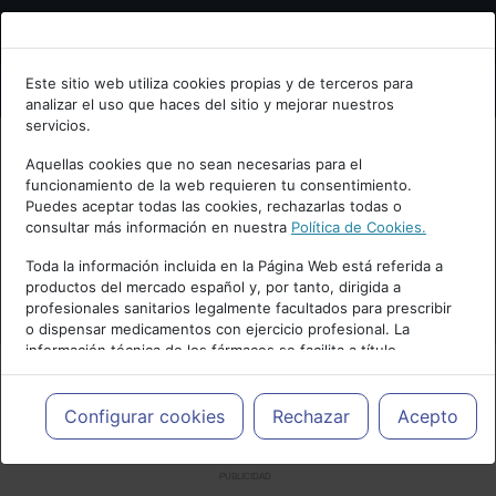
Bienvenid@ a psiquiatria.com
Este sitio web utiliza cookies propias y de terceros para
analizar el uso que haces del sitio y mejorar nuestros
Escribe tu Email
servicios.
Aquellas cookies que no sean necesarias para el
funcionamiento de la web requieren tu consentimiento.
Accede o regístrate con tu email.
Puedes aceptar todas las cookies, rechazarlas todas o
consultar más información en nuestra
Política de Cookies.
Toda la información incluida en la Página Web está referida a
productos del mercado español y, por tanto, dirigida a
Cancelar
profesionales sanitarios legalmente facultados para prescribir
o dispensar medicamentos con ejercicio profesional. La
información técnica de los fármacos se facilita a título
meramente informativo, siendo responsabilidad de los
profesionales facultados prescribir medicamentos y decidir, en
cada caso concreto, el tratamiento más adecuado a las
Configurar cookies
Rechazar
Acepto
necesidades del paciente.
PUBLICIDAD