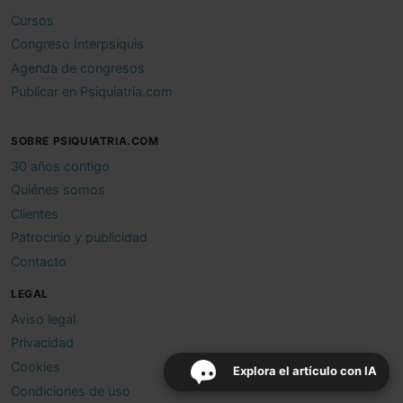
Cursos
Congreso Interpsiquis
Agenda de congresos
Publicar en Psiquiatria.com
SOBRE PSIQUIATRIA.COM
30 años contigo
Quiénes somos
Clientes
Patrocinio y publicidad
Contacto
LEGAL
Aviso legal
Privacidad
Cookies
Explora el artículo con IA
Condiciones de uso