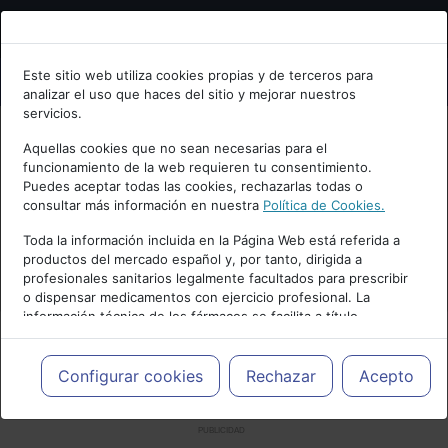
Bienvenid@ a psiquiatria.com
Este sitio web utiliza cookies propias y de terceros para
analizar el uso que haces del sitio y mejorar nuestros
Escribe tu Email
servicios.
Aquellas cookies que no sean necesarias para el
funcionamiento de la web requieren tu consentimiento.
Accede o regístrate con tu email.
Puedes aceptar todas las cookies, rechazarlas todas o
consultar más información en nuestra
Política de Cookies.
Toda la información incluida en la Página Web está referida a
productos del mercado español y, por tanto, dirigida a
Cancelar
profesionales sanitarios legalmente facultados para prescribir
o dispensar medicamentos con ejercicio profesional. La
información técnica de los fármacos se facilita a título
meramente informativo, siendo responsabilidad de los
profesionales facultados prescribir medicamentos y decidir, en
cada caso concreto, el tratamiento más adecuado a las
Configurar cookies
Rechazar
Acepto
necesidades del paciente.
PUBLICIDAD