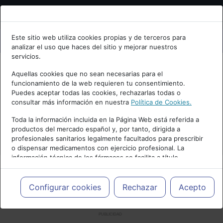
Bienvenid@ a psiquiatria.com
Este sitio web utiliza cookies propias y de terceros para
analizar el uso que haces del sitio y mejorar nuestros
Escribe tu Email
servicios.
Aquellas cookies que no sean necesarias para el
funcionamiento de la web requieren tu consentimiento.
Accede o regístrate con tu email.
Puedes aceptar todas las cookies, rechazarlas todas o
consultar más información en nuestra
Política de Cookies.
Toda la información incluida en la Página Web está referida a
productos del mercado español y, por tanto, dirigida a
Cancelar
profesionales sanitarios legalmente facultados para prescribir
o dispensar medicamentos con ejercicio profesional. La
información técnica de los fármacos se facilita a título
meramente informativo, siendo responsabilidad de los
profesionales facultados prescribir medicamentos y decidir, en
cada caso concreto, el tratamiento más adecuado a las
Configurar cookies
Rechazar
Acepto
necesidades del paciente.
PUBLICIDAD