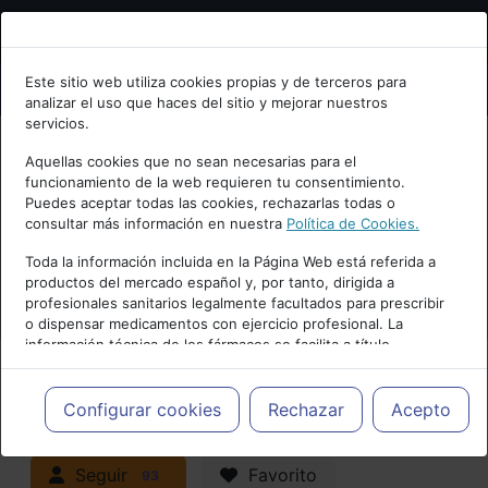
Bienvenid@ a psiquiatria.com
Este sitio web utiliza cookies propias y de terceros para
analizar el uso que haces del sitio y mejorar nuestros
Escribe tu Email
servicios.
Aquellas cookies que no sean necesarias para el
funcionamiento de la web requieren tu consentimiento.
Accede o regístrate con tu email.
Puedes aceptar todas las cookies, rechazarlas todas o
consultar más información en nuestra
Política de Cookies.
PUBLICIDAD
Toda la información incluida en la Página Web está referida a
productos del mercado español y, por tanto, dirigida a
Cancelar
profesionales sanitarios legalmente facultados para prescribir
o dispensar medicamentos con ejercicio profesional. La
información técnica de los fármacos se facilita a título
meramente informativo, siendo responsabilidad de los
profesionales facultados prescribir medicamentos y decidir, en
Actualidad y Artículos
|
Trastornos
cada caso concreto, el tratamiento más adecuado a las
Configurar cookies
Rechazar
Acepto
necesidades del paciente.
neurocognitivos (demencias)
Seguir
Favorito
93