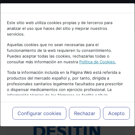
Bienvenid@ a psiquiatria.com
Este sitio web utiliza cookies propias y de terceros para
analizar el uso que haces del sitio y mejorar nuestros
Escribe tu Email
servicios.
Aquellas cookies que no sean necesarias para el
funcionamiento de la web requieren tu consentimiento.
Accede o regístrate con tu email.
Puedes aceptar todas las cookies, rechazarlas todas o
consultar más información en nuestra
Política de Cookies.
Toda la información incluida en la Página Web está referida a
productos del mercado español y, por tanto, dirigida a
Cancelar
profesionales sanitarios legalmente facultados para prescribir
o dispensar medicamentos con ejercicio profesional. La
información técnica de los fármacos se facilita a título
meramente informativo, siendo responsabilidad de los
profesionales facultados prescribir medicamentos y decidir, en
cada caso concreto, el tratamiento más adecuado a las
Configurar cookies
Rechazar
Acepto
necesidades del paciente.