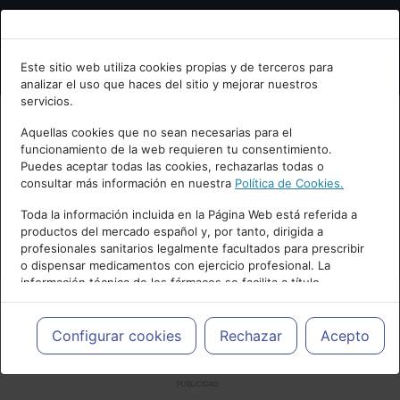
Bienvenid@ a psiquiatria.com
Este sitio web utiliza cookies propias y de terceros para
analizar el uso que haces del sitio y mejorar nuestros
Escribe tu Email
servicios.
Aquellas cookies que no sean necesarias para el
funcionamiento de la web requieren tu consentimiento.
Accede o regístrate con tu email.
Puedes aceptar todas las cookies, rechazarlas todas o
consultar más información en nuestra
Política de Cookies.
Toda la información incluida en la Página Web está referida a
productos del mercado español y, por tanto, dirigida a
Cancelar
profesionales sanitarios legalmente facultados para prescribir
o dispensar medicamentos con ejercicio profesional. La
información técnica de los fármacos se facilita a título
meramente informativo, siendo responsabilidad de los
profesionales facultados prescribir medicamentos y decidir, en
cada caso concreto, el tratamiento más adecuado a las
Configurar cookies
Rechazar
Acepto
necesidades del paciente.
PUBLICIDAD