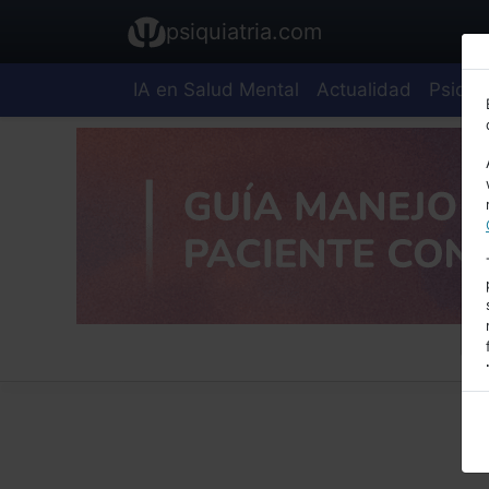
psiquiatria.com
IA en Salud Mental
Actualidad
Psiquia
E
A