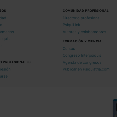
SOS
COMUNIDAD PROFESIONAL
idad
Directorio profesional
io
PsiquiLink
ármacos
Autores y colaboradores
siquis
FORMACIÓN Y CIENCIA
as
Cursos
Congreso Interpsiquis
O PROFESIONALES
Agenda de congresos
 sesión
Publicar en Psiquiatria.com
rarse