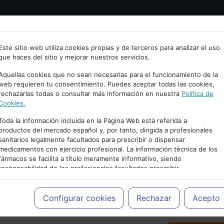
Bienvenid@ a psiquiatria.com
tría
Psicología
Neurociencia
Bienestar
Congreso
Este sitio web utiliza cookies propias y de terceros para analizar el uso
que haces del sitio y mejorar nuestros servicios.
scribe tu Email
Aquellas cookies que no sean necesarias para el funcionamiento de la
web requieren tu consentimiento. Puedes aceptar todas las cookies,
rechazarlas todas o consultar más información en nuestra
Política de
ccede o regístrate con tu email.
Cookies.
Toda la información incluida en la Página Web está referida a
productos del mercado español y, por tanto, dirigida a profesionales
sanitarios legalmente facultados para prescribir o dispensar
Cancelar
medicamentos con ejercicio profesional. La información técnica de los
PUBLICIDAD
fármacos se facilita a título meramente informativo, siendo
responsabilidad de los profesionales facultados prescribir
medicamentos y decidir, en cada caso concreto, el tratamiento más
adecuado a las necesidades del paciente.
Configurar cookies
Rechazar
Acepto