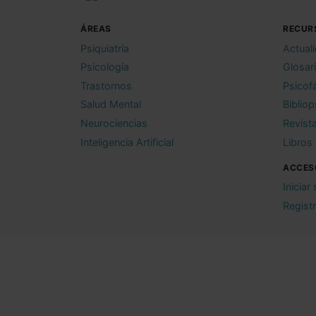
ÁREAS
RECUR
Psiquiatría
Actual
Psicología
Glosar
Trastornos
Psicof
Salud Mental
Bibliop
Neurociencias
Revist
Inteligencia Artificial
Libros
ACCES
Iniciar
Regist