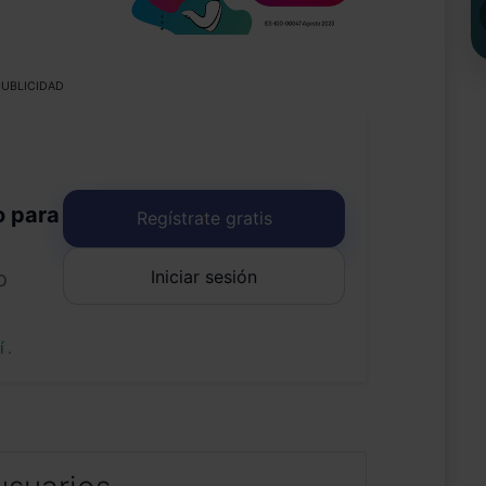
UBLICIDAD
o para
Regístrate gratis
Iniciar sesión
o
uí
.