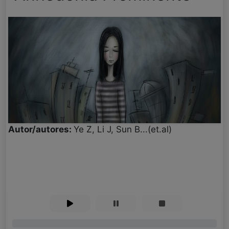
Autor/autores:
Ye Z, Li J, Sun B...(et.al)
0%