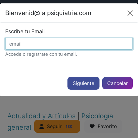
Bienvenid@ a psiquiatria.com
Escribe tu Email
Accede o regístrate con tu email.
PUBLICIDAD
Cancelar
Actualidad y Artículos
|
Psicología
Seguir
general
Favorito
130