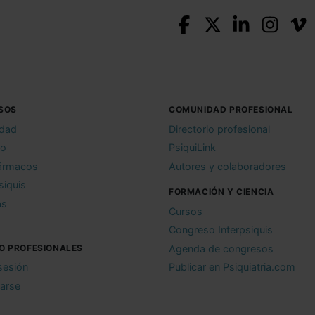
SOS
COMUNIDAD PROFESIONAL
idad
Directorio profesional
io
PsiquiLink
ármacos
Autores y colaboradores
siquis
FORMACIÓN Y CIENCIA
as
Cursos
Congreso Interpsiquis
O PROFESIONALES
Agenda de congresos
 sesión
Publicar en Psiquiatria.com
rarse