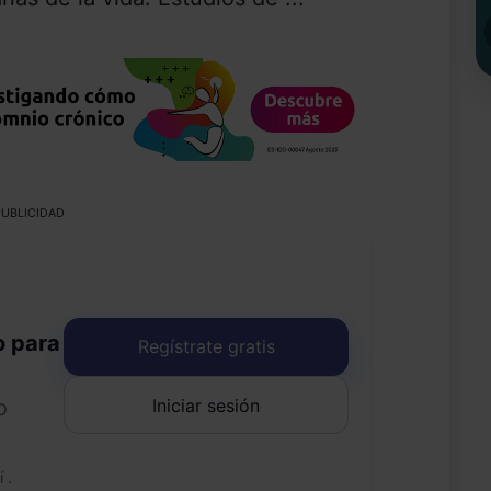
UBLICIDAD
o para
Regístrate gratis
Iniciar sesión
o
uí
.