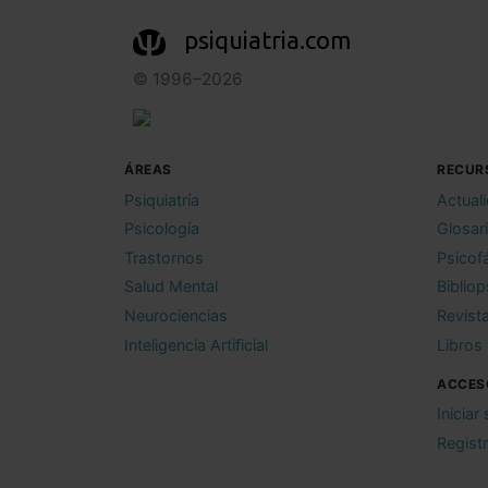
psiquiatria.com
© 1996–2026
ÁREAS
RECUR
Psiquiatría
Actual
Psicología
Glosar
Trastornos
Psicof
Salud Mental
Bibliop
Neurociencias
Revist
Inteligencia Artificial
Libros
ACCES
Iniciar
Regist