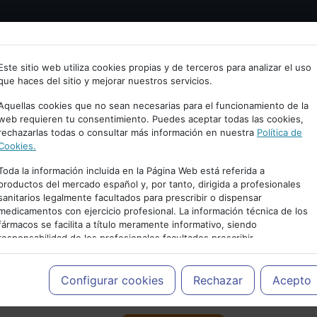
Bienvenid@ a psiquiatria.com
tría
Psicología
Neurociencia
Bienestar
Congreso
Este sitio web utiliza cookies propias y de terceros para analizar el uso
que haces del sitio y mejorar nuestros servicios.
scribe tu Email
Aquellas cookies que no sean necesarias para el funcionamiento de la
web requieren tu consentimiento. Puedes aceptar todas las cookies,
rechazarlas todas o consultar más información en nuestra
Política de
ccede o regístrate con tu email.
Cookies.
Toda la información incluida en la Página Web está referida a
productos del mercado español y, por tanto, dirigida a profesionales
sanitarios legalmente facultados para prescribir o dispensar
Cancelar
medicamentos con ejercicio profesional. La información técnica de los
PUBLICIDAD
fármacos se facilita a título meramente informativo, siendo
responsabilidad de los profesionales facultados prescribir
medicamentos y decidir, en cada caso concreto, el tratamiento más
adecuado a las necesidades del paciente.
Configurar cookies
Rechazar
Acepto