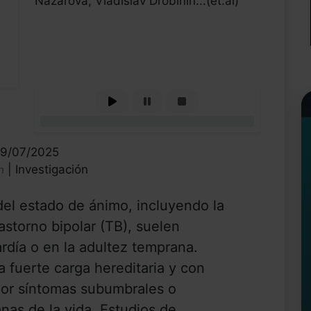
Nazarova, Vladislav Drobinin...(et.al)
0%
19/07/2025
| Investigación
n
el estado de ánimo, incluyendo la
astorno bipolar (TB), suelen
rdía o en la adultez temprana.
 fuerte carga hereditaria y con
por síntomas subumbrales o
as de la vida. Estudios de ...