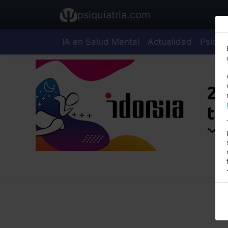
psiquiatria.com
IA en Salud Mental
Actualidad
Psiquia
E
A